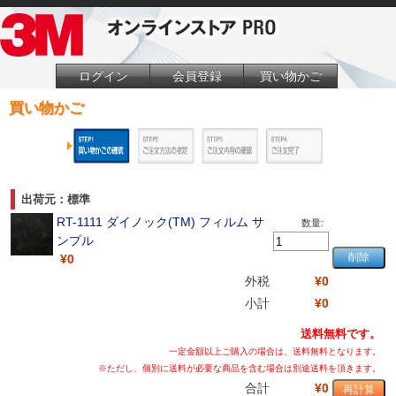
ログイン
会員登録
買い物かご
買い物かご
出荷元：標準
RT-1111 ダイノック(TM) フィルム サ
数量:
ンプル
¥0
外税
¥0
小計
¥0
送料無料です。
一定金額以上ご購入の場合は、送料無料となります。
※ただし、個別に送料が必要な商品を含む場合は別途送料を頂きます。
合計
¥0