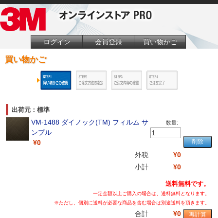
ログイン
会員登録
買い物かご
買い物かご
出荷元：標準
VM-1488 ダイノック(TM) フィルム サ
数量:
ンプル
¥0
外税
¥0
小計
¥0
送料無料です。
一定金額以上ご購入の場合は、送料無料となります。
※ただし、個別に送料が必要な商品を含む場合は別途送料を頂きます。
合計
¥0