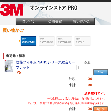
ログイン
会員登録
買い物かご
買い物かご
出荷元：標準
遮熱フィルム NANOシリーズ総合リー
数量:
フレット
¥0
外税
¥0
小計
¥0
送料無料です。
一定金額以上ご購入の場合は、送料無料となります。
※ただし、個別に送料が必要な商品を含む場合は別途送料を頂きます。
合計
¥0