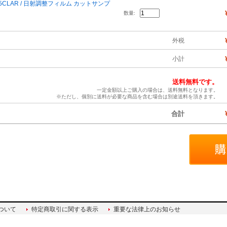
65CLAR / 日射調整フィルム カットサンプ
数量:
外税
小計
送料無料です。
一定金額以上ご購入の場合は、送料無料となります。
※ただし、個別に送料が必要な商品を含む場合は別途送料を頂きます。
合計
ついて
特定商取引に関する表示
重要な法律上のお知らせ