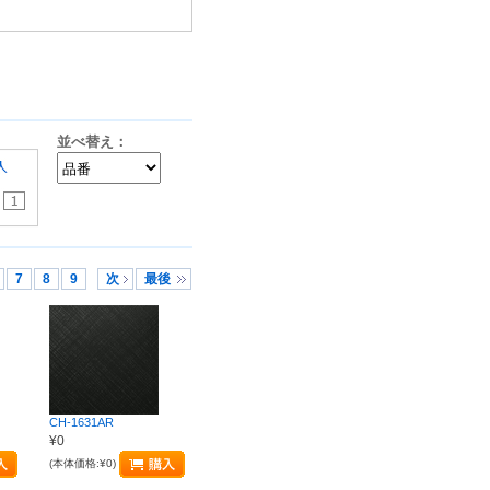
並べ替え：
7
8
9
次
最後
CH-1631AR
¥0
(本体価格:¥0)