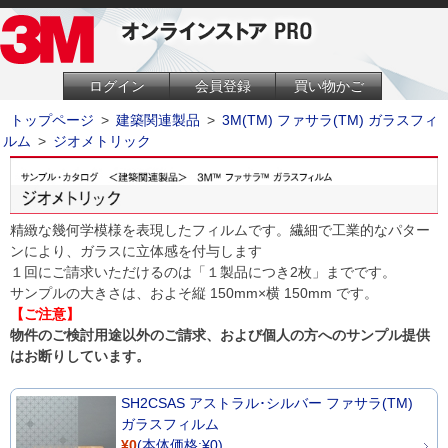
ログイン
会員登録
買い物かご
トップページ
>
建築関連製品
>
3M(TM) ファサラ(TM) ガラスフィ
ルム
>
ジオメトリック
精緻な幾何学模様を表現したフィルムです。繊細で工業的なパター
ンにより、ガラスに立体感を付与します
１回にご請求いただけるのは「１製品につき2枚」までです。
サンプルの大きさは、およそ縦 150mm×横 150mm です。
【ご注意】
物件のご検討用途以外のご請求、および個人の方へのサンプル提供
はお断りしています。
SH2CSAS アストラル･シルバー ファサラ(TM)
ガラスフィルム
¥0
(本体価格:¥0)