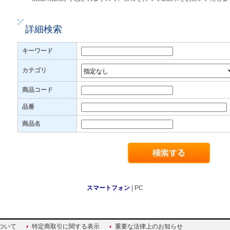
2026.7.30
お荷物の配送遅延について
詳細検索
7月29日に発生しました地震に伴う対象地域のご注文の出荷停止が、一
引き続き、荷物のお届け・お預かりに影響が生じており、お届けに遅延
キーワード
ます。 配送状況につきましては、発送完了メール内の送り状番号で検
佐川急便ホームページ
カテゴリ
日本郵便ホームページ
お客様にはご不便・ご迷惑をお掛け致しますが、何卒ご了承頂きます様
商品コード
2026.7.29
品番
「熊本地震」による配送影響について
この度の「熊本地震」により被害に遭われた皆様には心よりお見舞いを
商品名
地震の影響により、一部において配送の停止・遅延が発生しております
お客様にはご不便・ご迷惑をお掛け致しますが、何卒ご了承頂きます様
【出荷停止 対象地域】
熊本県全域
【配送遅延 対象地域】
九州地方
スマートフォン
| PC
配送状況につきましては、発送完了メール内の送り状番号で検索してご
佐川急便ホームページ
日本郵便ホームページ
ついて
特定商取引に関する表示
重要な法律上のお知らせ
お客様にはご不便・ご迷惑をお掛け致しますが、何卒ご了承頂きます様