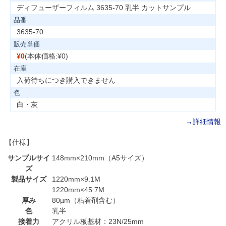
ディフューザーフィルム 3635-70 乳半 カットサンプル
品番
3635-70
販売単価
¥0
(本体価格:¥0)
在庫
入荷待ちにつき購入できません
色
白・灰
→詳細情報
【仕様】
サンプルサイ
148mm×210mm（A5サイズ）
ズ
製品サイズ
1220mm×9.1M
1220mm×45.7M
厚み
80µm（粘着剤含む）
色
乳半
接着力
アクリル板基材：23N/25mm