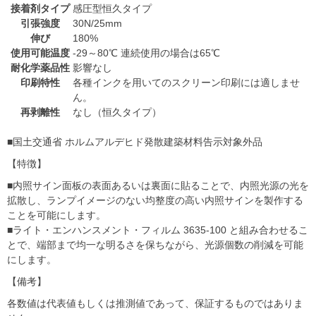
接着剤タイプ
感圧型恒久タイプ
引張強度
30N/25mm
伸び
180%
使用可能温度
-29～80℃ 連続使用の場合は65℃
耐化学薬品性
影響なし
印刷特性
各種インクを用いてのスクリーン印刷には適しませ
ん。
再剥離性
なし（恒久タイプ）
■国土交通省 ホルムアルデヒド発散建築材料告示対象外品
【特徴】
■内照サイン面板の表面あるいは裏面に貼ることで、内照光源の光を
拡散し、ランプイメージのない均整度の高い内照サインを製作する
ことを可能にします。
■ライト・エンハンスメント・フィルム 3635-100 と組み合わせるこ
とで、端部まで均一な明るさを保ちながら、光源個数の削減を可能
にします。
【備考】
各数値は代表値もしくは推測値であって、保証するものではありま