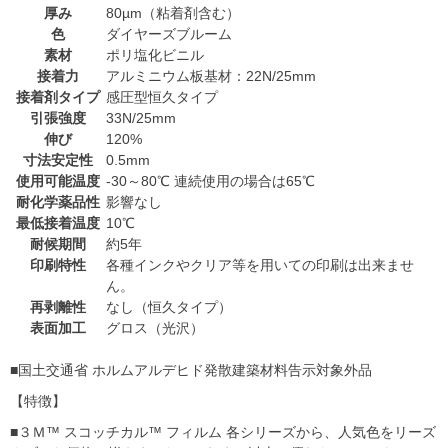
厚み
80µm（粘着剤含む）
色
ダイヤーズブルーム
素材
ポリ塩化ビニル
接着力
アルミニウム板基材：22N/25mm
接着剤タイプ
感圧型恒久タイプ
引張強度
33N/25mm
伸び
120%
寸法安定性
0.5mm
使用可能温度
-30～80℃ 連続使用の場合は65℃
耐化学薬品性
影響なし
最低接着温度
10℃
耐候期間
約5年
印刷特性
各種インクやクリア等を用いての印刷は出来ませ
ん。
再剥離性
なし（恒久タイプ）
表面加工
グロス（光沢）
■国土交通省 ホルムアルデヒド発散建築材料告示対象外品
【特徴】
■３Ｍ™ スコッチカル™ フィルム 各シリーズから、人気色をリーズ