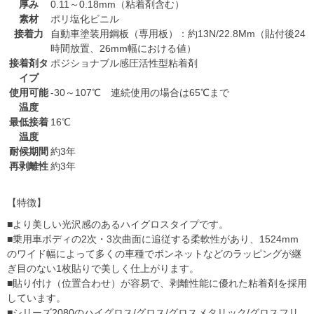
厚み
0.11～0.18mm（粘着剤含む）
素材
ポリ塩化ビニル
接着力
自動車塗装用鋼板（専用板）：約13N/22.8Mm（貼付後24
時間放置、26mm幅における値）
接着剤タ
ポジショナブル感圧活性型粘着剤
イプ
使用可能
-30～107℃ 連続使用の場合は65℃まで
温度
最低接着
16℃
温度
耐候期間
約3年
再剥離性
約3年
【特徴】
■より美しい光沢感のあるハイグロスタイプです。
■乗用車ボディの2次・3次曲面に追従する柔軟性があり、1524mm
のワイド幅によって多くの車種でボンネットなどのラッピングが継
ぎ目のない1枚貼りで美しく仕上がります。
■貼り付け（位置合わせ）が容易で、剥離性能に優れた粘着剤を採用
しています。
■シリーズ2080のハイグロス/グロス/グロスメタリック/グロスフリ