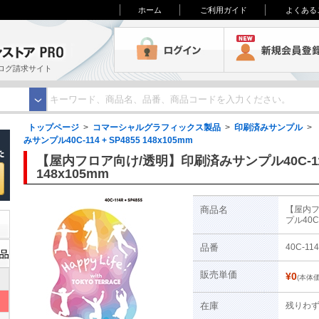
ホーム
ご利用ガイド
よくある
3M オンラインストアPRO
ログイン
ログ請求サイト
トップページ
>
コマーシャルグラフィックス製品
>
印刷済みサンプル
>
みサンプル40C-114 + SP4855 148x105mm
【屋内フロア向け/透明】印刷済みサンプル40C-114 
148x105mm
商品名
【屋内フ
プル40C-
品番
40C-11
販売単価
¥0
(本体価
在庫
残りわ