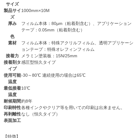
サイズ
製品サイ
1000mm×10M
ズ
厚み
フィルム本体：80µm（粘着剤含む）、アプリケーション
テープ：0.05mm（粘着剤含む）
色
素材
フィルム本体：特殊アクリルフィルム、透明アプリケーシ
ョンテープ：特殊オレフィンフィルム
接着力
メラミン塗装板：15N/25mm
接着剤タ
感圧型恒久タイプ
イプ
使用可能
-30～80℃ 連続使用の場合は65℃
温度
最低接着
10℃
温度
耐候期間
約8年
印刷特性
各種インクやクリア等を用いての印刷は出来ません。
再剥離性
なし（恒久タイプ）
表面加工
【特徴】