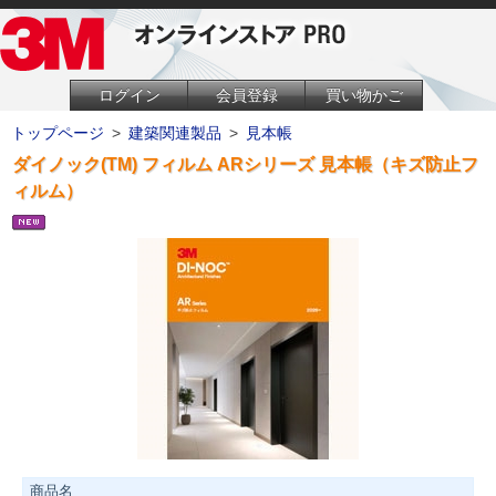
ログイン
会員登録
買い物かご
トップページ
>
建築関連製品
>
見本帳
ダイノック(TM) フィルム ARシリーズ 見本帳（キズ防止フ
ィルム）
商品名