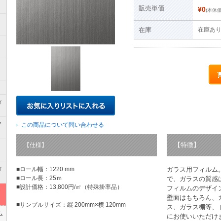
販売単価
¥0
(本体価
在庫
在庫あ
ィ
フ
この商品について問い合わせる
【特徴】
【仕様】
ト
ィ
■ロール幅：1220 mm
ガラス用フィルム
■ロール長：25ｍ
で、ガラスの質感は
■設計価格：13,800円/㎡（特殊掛率品）
フィルムのデザイ
ラ
壁面はもちろん、
■サンプルサイズ：縦 200mm×横 120mm
ス、ガラス棚等、
ム
にお使いいただけ