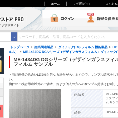
ホーム
ご利用ガイド
よくある
3M オンラインストアPRO
ログイン
ログ請求サイト
トップページ
>
建築関連製品
>
ダイノック(TM) フィルム 機能製品
>
D
ルム）
>
ME-1434DG DGシリーズ（デザインガラスフィルム）ダイノック(T
ME-1434DG DGシリーズ（デザインガラスフィ
フィルム サンプル
・商品画像の色合いは現物と異なる場合がありますので、サンプル請求をし
い。
物件のご検討用途以外のご請求、および個人の方へのサンプル提供はお断り
商品名
ME-1
ラスフィ
ム サン
機
品番
DIN-ME