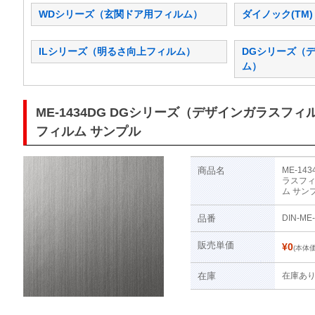
WDシリーズ（玄関ドア用フィルム）
ダイノック(TM
ILシリーズ（明るさ向上フィルム）
DGシリーズ（
ム）
ME-1434DG DGシリーズ（デザインガラスフィ
フィルム サンプル
商品名
ME-1
ラスフィ
ム サン
品番
DIN-ME
販売単価
¥0
(本体価
在庫
在庫あ